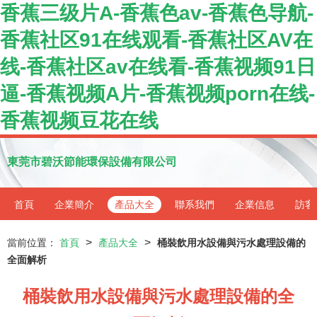
香蕉三级片A-香蕉色av-香蕉色导航-
香蕉社区91在线观看-香蕉社区AV在
线-香蕉社区av在线看-香蕉视频91日
逼-香蕉视频A片-香蕉视频porn在线-
香蕉视频豆花在线
東莞市碧沃節能環保設備有限公司
首頁
企業簡介
產品大全
聯系我們
企業信息
訪客
>
>
當前位置：
首頁
產品大全
桶裝飲用水設備與污水處理設備的
全面解析
桶裝飲用水設備與污水處理設備的全